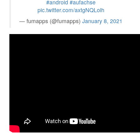
#android
#aufachse
pic.twitter.com/axtgNQLolh
— fumapps (@fumapps)
January 8, 2021